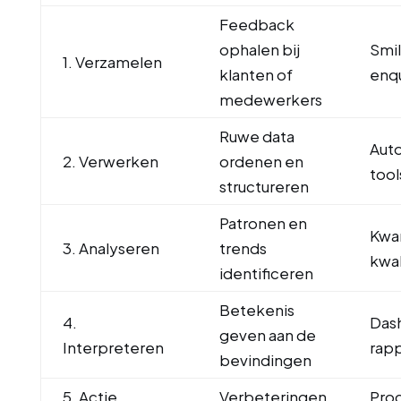
Feedback
ophalen bij
Smil
1. Verzamelen
klanten of
enq
medewerkers
Ruwe data
Auto
2. Verwerken
ordenen en
tool
structureren
Patronen en
Kwan
3. Analyseren
trends
kwal
identificeren
Betekenis
4.
Das
geven aan de
Interpreteren
rap
bevindingen
5. Actie
Verbeteringen
Pro