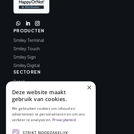
PRODUCTEN
Smiley Terminal
Smiley Touch
Smiley Sign
Smiley Digital
SECTOREN
Retail
×
Kantoor
Deze website maakt
Overheid
gebruik van cookies.
Gezondheidszorg
We gebruiken cookies om inhoud en
BEDRIJF
advertenties te personaliseren en om ons
verkeer te analyseren.
Privacybeleid
Over FourSmileys
Cases
STRIKT NOODZAKELIJK