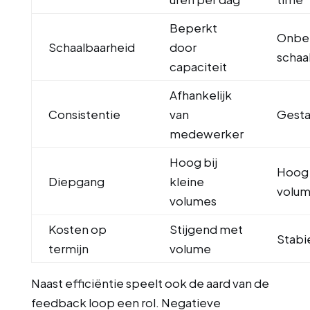
Beperkt
Onbe
Schaalbaarheid
door
schaa
capaciteit
Afhankelijk
Consistentie
van
Gesta
medewerker
Hoog bij
Hoog 
Diepgang
kleine
volu
volumes
Kosten op
Stijgend met
Stabi
termijn
volume
Naast efficiëntie speelt ook de aard van de
feedback loop een rol. Negatieve