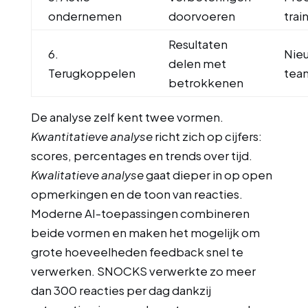
ondernemen
doorvoeren
trai
Resultaten
6.
Nieu
delen met
Terugkoppelen
tea
betrokkenen
De analyse zelf kent twee vormen.
Kwantitatieve analyse
richt zich op cijfers:
scores, percentages en trends over tijd.
Kwalitatieve analyse
gaat dieper in op open
opmerkingen en de toon van reacties.
Moderne AI-toepassingen combineren
beide vormen en maken het mogelijk om
grote hoeveelheden feedback snel te
verwerken. SNOCKS verwerkte zo meer
dan 300 reacties per dag dankzij