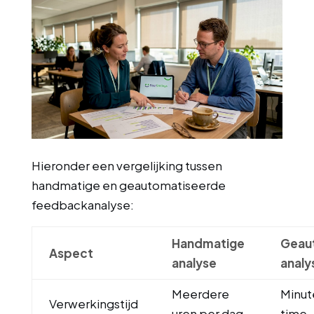
Hieronder een vergelijking tussen
handmatige en geautomatiseerde
feedbackanalyse:
Handmatige
Geau
Aspect
analyse
analy
Meerdere
Minute
Verwerkingstijd
uren per dag
time