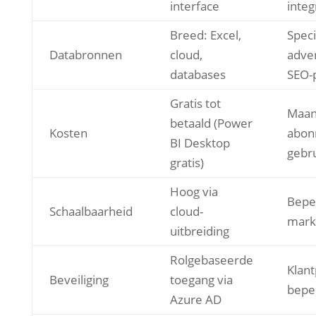
interface
integ
Breed: Excel,
Speci
Databronnen
cloud,
adver
databases
SEO-
Gratis tot
Maan
betaald (Power
Kosten
abon
BI Desktop
gebr
gratis)
Hoog via
Beper
Schaalbaarheid
cloud-
mark
uitbreiding
Rolgebaseerde
Klan
Beveiliging
toegang via
bepe
Azure AD