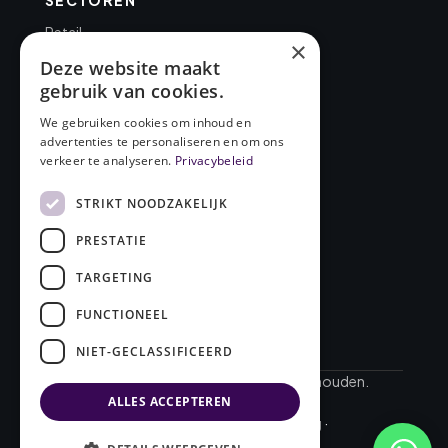
Retail
×
Kantoor
Deze website maakt
Overheid
gebruik van cookies.
Gezondheidszorg
We gebruiken cookies om inhoud en
BEDRIJF
advertenties te personaliseren en om ons
verkeer te analyseren.
Privacybeleid
Over FourSmileys
Cases
STRIKT NOODZAKELIJK
Blog
PRESTATIE
Contact
TARGETING
FUNCTIONEEL
NIET-GECLASSIFICEERD
© 2026 FourSmileys. Alle rechten voorbehouden.
Website door
Davey Smit
ALLES ACCEPTEREN
Algemene voorwaarden
·
Privacyverklaring
·
Cookieverklaring