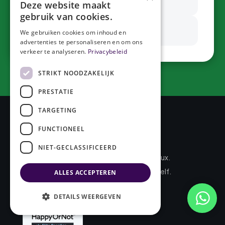
edwin@foursmileys.com
Deze website maakt
gebruik van cookies.
WhatsApp ons direct
We gebruiken cookies om inhoud en
advertenties te personaliseren en om ons
verkeer te analyseren.
Privacybeleid
STRIKT NOODZAKELIJK
PRESTATIE
TARGETING
FUNCTIONEEL
FourSmileys
NIET-GECLASSIFICEERD
Enige Elite HappyOrNot reseller in de Benelux.
Realtime klantfeedback, op het moment zelf.
ALLES ACCEPTEREN
DETAILS WEERGEVEN