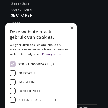
Smiley Sign
Smiley Digital
SECTOREN
Retail
×
Kantoor
Deze website maakt
gebruik van cookies.
Overheid
Gezondheidszorg
We gebruiken cookies om inhoud en
BEDRIJF
advertenties te personaliseren en om ons
verkeer te analyseren.
Privacybeleid
Over FourSmileys
Cases
STRIKT NOODZAKELIJK
Blog
PRESTATIE
Contact
TARGETING
FUNCTIONEEL
NIET-GECLASSIFICEERD
© 2026 FourSmileys. Alle rechten voorbehouden.