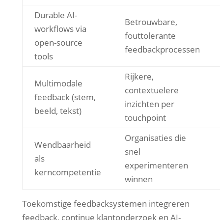
Durable AI-
Betrouwbare,
workflows via
fouttolerante
open-source
feedbackprocessen
tools
Rijkere,
Multimodale
contextuelere
feedback (stem,
inzichten per
beeld, tekst)
touchpoint
Organisaties die
Wendbaarheid
snel
als
experimenteren
kerncompetentie
winnen
Toekomstige feedbacksystemen integreren
feedback, continue klantonderzoek en AI-