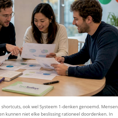
eve shortcuts, ook wel Systeem 1-denken genoemd. Mensen
en kunnen niet elke beslissing rationeel doordenken. In