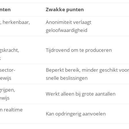
unten
Zwakke punten
, herkenbaar,
Anonimiteit verlaagt
geloofwaardigheid
gskracht,
Tijdrovend om te produceren
k
sector-
Beperkt bereik, minder geschikt voo
bewijs
snelle beslissingen
rijpen,
Werkt alleen bij grote aantallen
ewijs
n realtime
Kan opdringerig aanvoelen