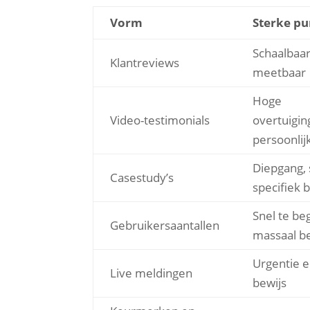
Vorm
Sterke p
Schaalbaar
Klantreviews
meetbaar
Hoge
Video-testimonials
overtuigin
persoonlij
Diepgang, 
Casestudy’s
specifiek 
Snel te beg
Gebruikersaantallen
massaal b
Urgentie e
Live meldingen
bewijs