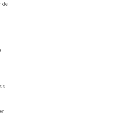
r de
e
 de
er