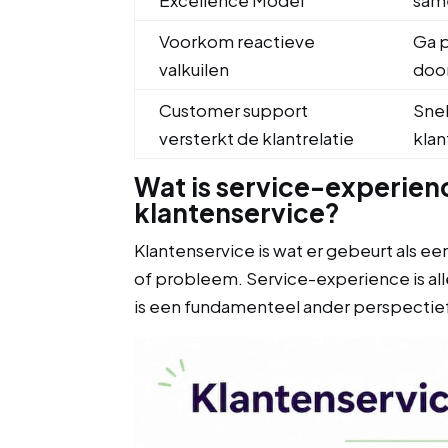
Excellence Model
sam
Voorkom reactieve
Ga 
valkuilen
door
Customer support
Snel
versterkt de klantrelatie
klan
Wat is service-experienc
klantenservice?
Klantenservice is wat er gebeurt als 
of probleem. Service-experience is al
is een fundamenteel ander perspectief