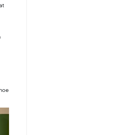
at
m
 hoe