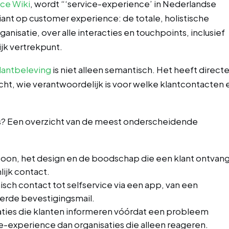
ce Wiki
, wordt “‘service-experience’ in Nederlandse
iant op customer experience: de totale, holistische
anisatie, over alle interacties en touchpoints, inclusief
ijk vertrekpunt.
klantbeleving
is niet alleen semantisch. Het heeft direct
icht, wie verantwoordelijk is voor welke klantcontacten 
s? Een overzicht van de meest onderscheidende
 toon, het design en de boodschap die een klant ontvan
lijk contact.
nisch contact tot selfservice via een app, van een
erde bevestigingsmail.
aties die klanten informeren vóórdat een probleem
e-experience dan organisaties die alleen reageren.