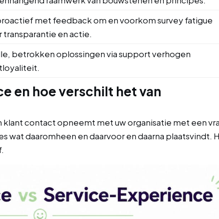
enhangend raamwerk van bouwstenen en principes.
proactief met feedback om en voorkom survey fatigue
 transparantie en actie.
le, betrokken oplossingen via support verhogen
tloyaliteit.
e en hoe verschilt het van
een klant contact opneemt met uw organisatie met een vr
les wat daaromheen en daarvoor en daarna plaatsvindt. 
.