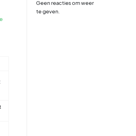
Geen reacties om weer
te geven.
ce
t
t