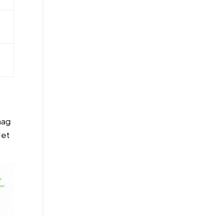
aag
Het