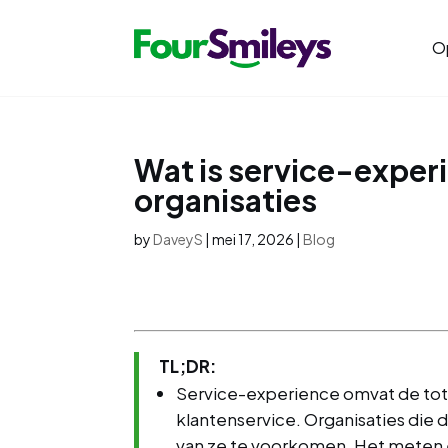
O
Wat is service-exper
organisaties
by
DaveyS
|
mei 17, 2026
|
Blog
TL;DR:
Service-experience omvat de tota
klantenservice. Organisaties die 
van ze te voorkomen. Het meten 