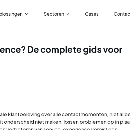
plossingen
Sectoren
Cases
Contac
ience? De complete gids voor
le klantbeleving over alle contactmomenten, niet alle
dit onderscheid niet maken, lossen problemen op in plaa
en verbeteren van service-experience vereist een