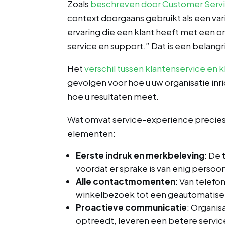
Zoals
beschreven door Customer Servi
context doorgaans gebruikt als een var
ervaring die een klant heeft met een org
service en support.” Dat is een belangr
Het
verschil tussen klantenservice en 
gevolgen voor hoe u uw organisatie inr
hoe u resultaten meet.
Wat omvat service-experience precie
elementen:
Eerste indruk en merkbeleving
: De
voordat er sprake is van enig persoon
Alle contactmomenten
: Van telefo
winkelbezoek tot een geautomatise
Proactieve communicatie
: Organis
optreedt, leveren een betere servic