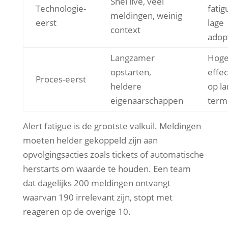
Snel live, veel
Technologie-
fatig
meldingen, weinig
eerst
lage
context
adop
Langzamer
Hoge
opstarten,
effec
Proces-eerst
heldere
op l
eigenaarschappen
term
Alert fatigue is de grootste valkuil. Meldingen
moeten helder gekoppeld zijn aan
opvolgingsacties zoals tickets of automatische
herstarts om waarde te houden. Een team
dat dagelijks 200 meldingen ontvangt
waarvan 190 irrelevant zijn, stopt met
reageren op de overige 10.