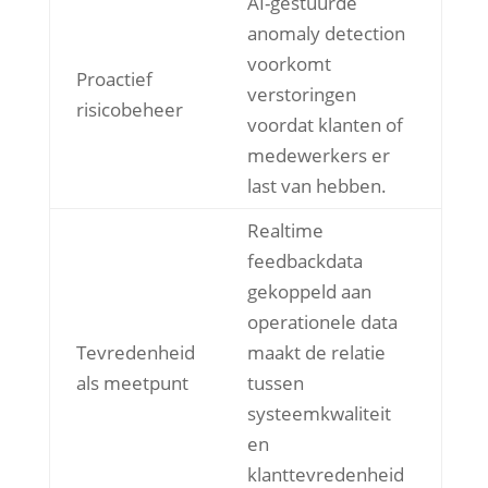
AI-gestuurde
anomaly detection
voorkomt
Proactief
verstoringen
risicobeheer
voordat klanten of
medewerkers er
last van hebben.
Realtime
feedbackdata
gekoppeld aan
operationele data
Tevredenheid
maakt de relatie
als meetpunt
tussen
systeemkwaliteit
en
klanttevredenheid